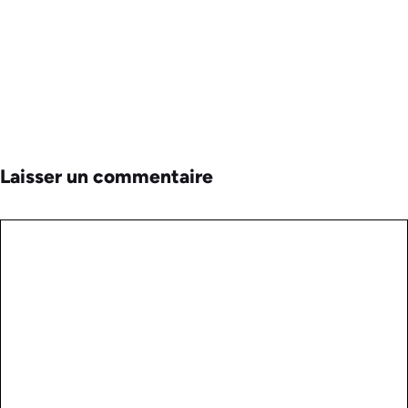
Laisser un commentaire
Commentaire