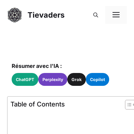
Aller
au
Me
Tievaders
contenu
Résumer avec l'IA :
ChatGPT
Perplexity
Grok
Copilot
Table of Contents