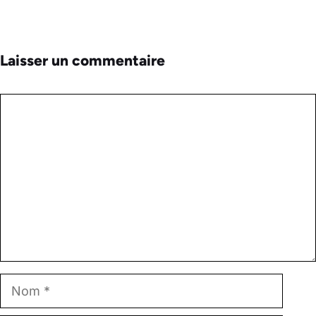
Laisser un commentaire
Commentaire
Nom