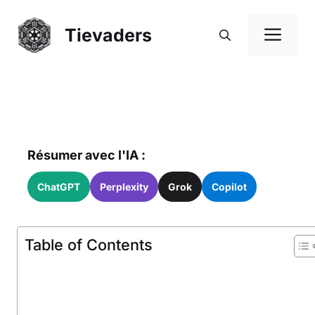
Aller
au
Me
Tievaders
contenu
Résumer avec l'IA :
ChatGPT
Perplexity
Grok
Copilot
Table of Contents