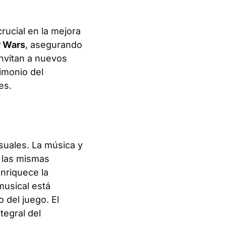
rucial en la mejora
r Wars
, asegurando
nvitan a nuevos
imonio del
es.
suales. La música y
 las mismas
nriquece la
musical está
del juego. El
tegral del