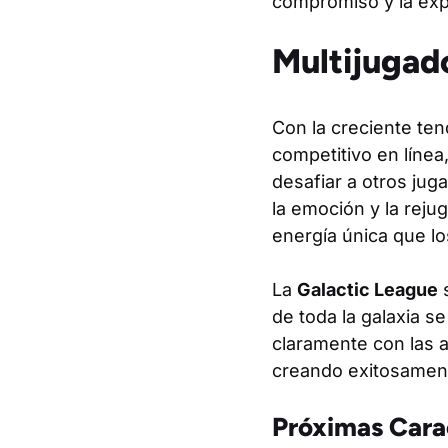
compromiso y la expe
Multijugad
Con la creciente ten
competitivo en línea
desafiar a otros ju
la emoción y la reju
energía única que l
La
Galactic League
s
de toda la galaxia s
claramente con las a
creando exitosament
Próximas Carac