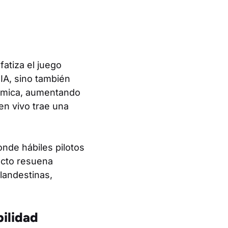
atiza el juego
 IA, sino también
námica, aumentando
en vivo trae una
nde hábiles pilotos
pecto resuena
landestinas,
bilidad