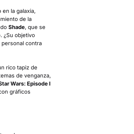
en la galaxia,
imiento de la
mado
Shade
, que se
e
. ¿Su objetivo
a personal contra
un rico tapiz de
 temas de venganza,
Star Wars: Episode I
con gráficos