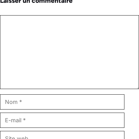
Laisser un commentaire
Commentaire
Nom
E-
mail
Site