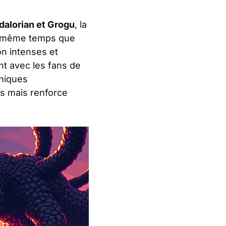
alorian et Grogu
, la
 en même temps que
n intenses et
t avec les fans de
phiques
ms mais renforce