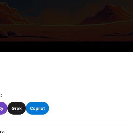
:
ty
Grok
Copilot
ts