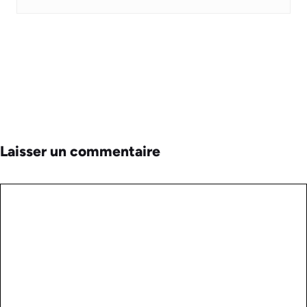
Laisser un commentaire
Commentaire