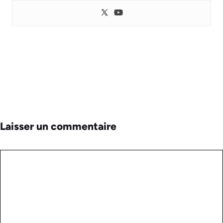
Laisser un commentaire
Commentaire