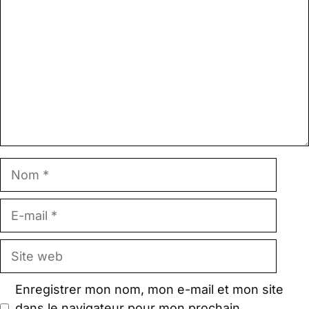
Nom
E-
mail
Site
web
Enregistrer mon nom, mon e-mail et mon site
dans le navigateur pour mon prochain