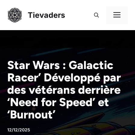
Aller
au
Me
Tievaders
contenu
Star Wars : Galactic
Racer’ Développé par
des vétérans derrière
‘Need for Speed’ et
‘Burnout’
12/12/2025