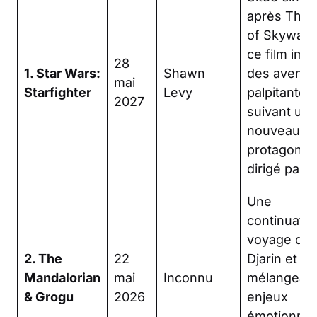
après The 
of Skywalke
ce film imp
28
1. Star Wars:
Shawn
des aventu
mai
Starfighter
Levy
palpitantes
2027
suivant un
nouveau
protagonist
dirigé par L
Une
continuatio
voyage de 
2. The
22
Djarin et G
Mandalorian
mai
Inconnu
mélangean
& Grogu
2026
enjeux
émotionnel