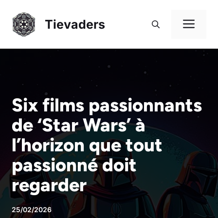
Aller
au
Me
Tievaders
contenu
Six films passionnants
de ‘Star Wars’ à
l’horizon que tout
passionné doit
regarder
25/02/2026