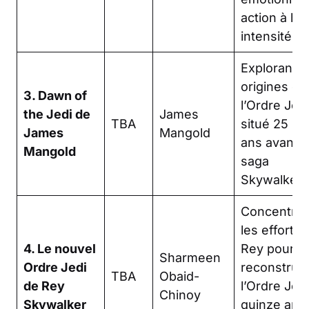
action à ha
intensité.
Explorant l
origines de
3. Dawn of
l’Ordre Jedi
the Jedi de
James
TBA
situé 25 00
James
Mangold
ans avant l
Mangold
saga
Skywalker.
Concentré 
les efforts 
4. Le nouvel
Rey pour
Sharmeen
Ordre Jedi
reconstruir
TBA
Obaid-
de Rey
l’Ordre Jedi
Chinoy
Skywalker
quinze ans