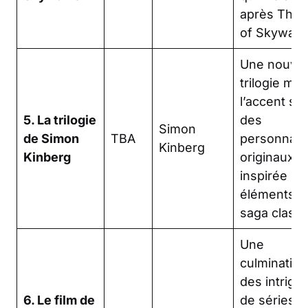
après The 
of Skywalke
Une nouvel
trilogie met
l’accent sur
5. La trilogie
des
Simon
de Simon
TBA
personnag
Kinberg
Kinberg
originaux,
inspirée par
éléments de
saga classi
Une
culmination
des intrigu
6. Le film de
de séries,