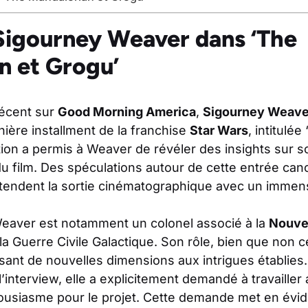
 Sigourney Weaver dans ‘The
n et Grogu’
récent sur
Good Morning America
,
Sigourney Weave
rnière installment de la franchise
Star Wars
, intitulé
tion a permis à Weaver de révéler des insights sur 
 film. Des spéculations autour de cette entrée cano
attendent la sortie cinématographique avec un imme
eaver est notamment un colonel associé à la
Nouve
a Guerre Civile Galactique. Son rôle, bien que non ce
isant de nouvelles dimensions aux intrigues établies
l’interview, elle a explicitement demandé à travaille
ousiasme pour le projet. Cette demande met en évid