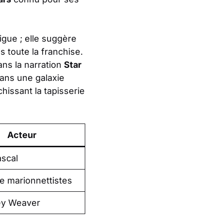
igue ; elle suggère
 toute la franchise.
ns la narration
Star
dans une galaxie
chissant la tapisserie
Acteur
scal
e marionnettistes
ey Weaver