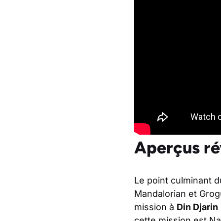
Aperçus rév
Le point culminant d
Mandalorian et Grogu
mission à
Din Djarin
cette mission est Nal