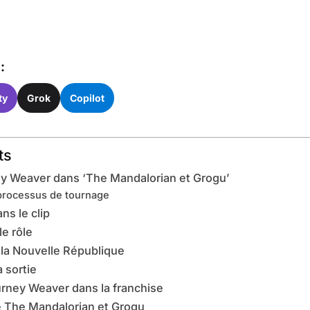
:
ty
Grok
Copilot
ts
ey Weaver dans ‘The Mandalorian et Grogu’
processus de tournage
ns le clip
le rôle
 la Nouvelle République
a sortie
urney Weaver dans la franchise
de The Mandalorian et Grogu