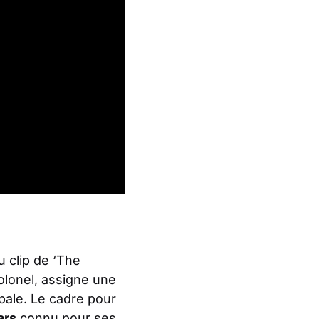
 clip de ‘The
olonel, assigne une
obale. Le cadre pour
ars
connu pour ses