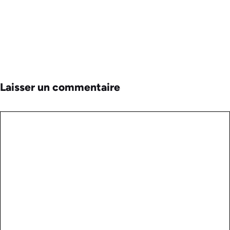
Laisser un commentaire
Commentaire