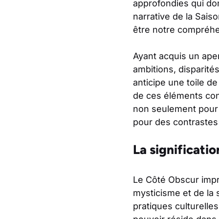
approfondies qui don
narrative de la Sais
être notre compréhens
Ayant acquis un aper
ambitions, disparités
anticipe une toile d
de ces éléments con
non seulement pour 
pour des contrastes
La significati
Le Côté Obscur im
mysticisme et de la s
pratiques culturelle