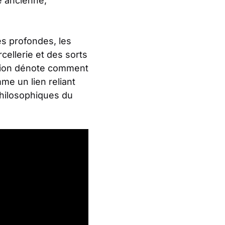
e ancienne,
és profondes, les
rcellerie et des sorts
tation dénote comment
e un lien reliant
philosophiques du