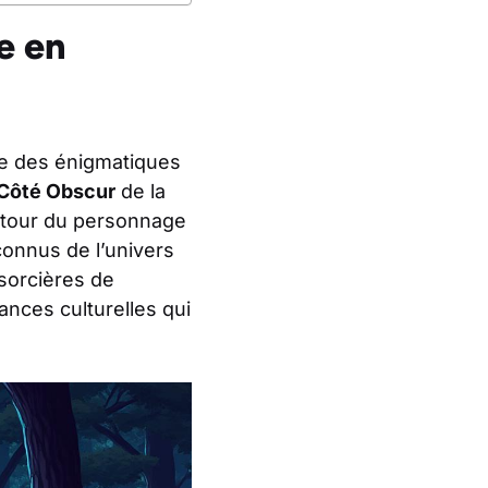
e en
ie des énigmatiques
Côté Obscur
de la
autour du personnage
connus de l’univers
 sorcières de
nces culturelles qui