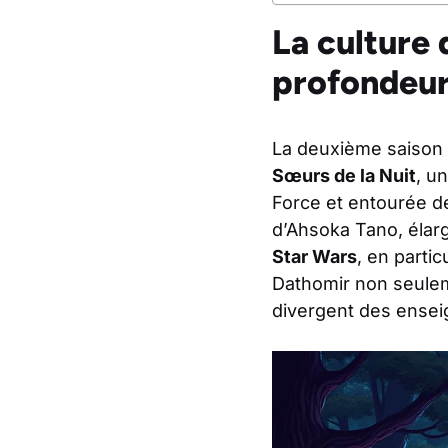
La culture 
profondeur
La deuxième saison 
Sœurs de la Nuit
, u
Force et entourée de
d’Ahsoka Tano, élarg
Star Wars
, en parti
Dathomir non seulem
divergent des ensei