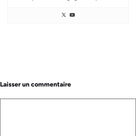
Laisser un commentaire
Commentaire