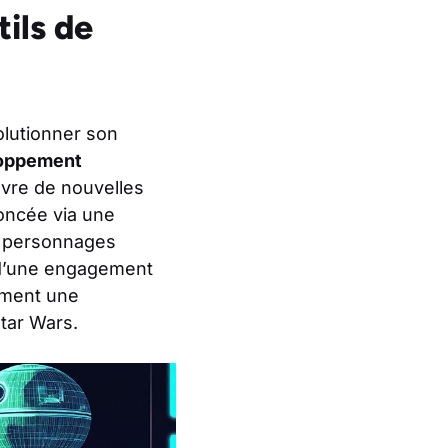
tils de
olutionner son
oppement
vre de nouvelles
noncée via une
s personnages
 d’une engagement
ement une
Star Wars.