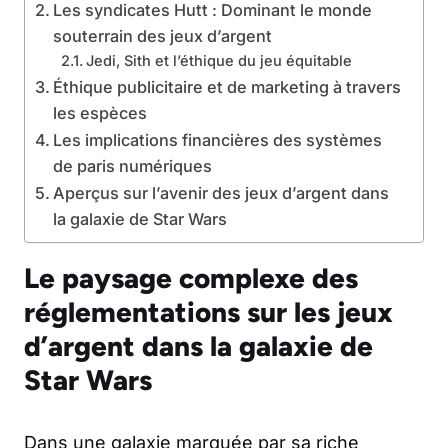
Les syndicates Hutt : Dominant le monde
souterrain des jeux d’argent
Jedi, Sith et l’éthique du jeu équitable
Éthique publicitaire et de marketing à travers
les espèces
Les implications financières des systèmes
de paris numériques
Aperçus sur l’avenir des jeux d’argent dans
la galaxie de Star Wars
Le paysage complexe des
réglementations sur les jeux
d’argent dans la galaxie de
Star Wars
Dans une galaxie marquée par sa riche