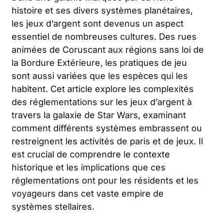
histoire et ses divers systèmes planétaires,
les jeux d’argent sont devenus un aspect
essentiel de nombreuses cultures. Des rues
animées de Coruscant aux régions sans loi de
la Bordure Extérieure, les pratiques de jeu
sont aussi variées que les espèces qui les
habitent. Cet article explore les complexités
des réglementations sur les jeux d’argent à
travers la galaxie de Star Wars, examinant
comment différents systèmes embrassent ou
restreignent les activités de paris et de jeux. Il
est crucial de comprendre le contexte
historique et les implications que ces
réglementations ont pour les résidents et les
voyageurs dans cet vaste empire de
systèmes stellaires.