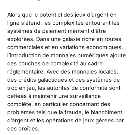
Alors que le potentiel des jeux d’argent en
ligne s’étend, les complexités entourant les
systèmes de paiement méritent d’être
explorées. Dans une galaxie riche en routes
commerciales et en variations économiques,
l’introduction de monnaies numériques ajoute
des couches de complexité au cadre
réglementaire. Avec des monnaies locales,
des crédits galactiques et des systèmes de
troc en jeu, les autorités de conformité sont
défiées à maintenir une surveillance
complète, en particulier concernant des
problèmes tels que la fraude, le blanchiment
d’argent et les opérations de jeux gérées par
des droïdes.