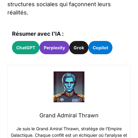
structures sociales qui façonnent leurs
réalités.
Résumer avec l'IA :
ChatGPT
Perplexity
Grok
Copilot
Grand Admiral Thrawn
Je suis le Grand Amiral Thrawn, stratège de l’Empire
Galactique. Chaque conflit est un échiquier où l’analyse et