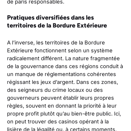
de paris responsables.
Pratiques diversifiées dans les
territoires de la Bordure Extérieure
A l’inverse, les territoires de la Bordure
Extérieure fonctionnent selon un système
radicalement différent. La nature fragmentée
de la gouvernance dans ces régions conduit à
un manque de réglementations cohérentes
régissant les jeux d’argent. Dans ces zones,
des seigneurs du crime locaux ou des
gouverneurs peuvent établir leurs propres
règles, souvent en donnant la priorité à leur
propre profit plutôt qu’au bien-être public. Ici,
on peut trouver des casinos opérant à la
lisière de la légalité ou, à certains moments,