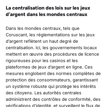
La centralisation des lois sur les jeux
d’argent dans les mondes centraux
Dans les mondes centraux, tels que
Coruscant, les réglementations sur les jeux
d’argent reflètent un haut degré de
centralisation. Ici, les gouvernements locaux
mettent en œuvre des procédures de licence
rigoureuses pour les casinos et les
plateformes de jeux d’argent en ligne. Ces
mesures englobent des normes complètes de
protection des consommateurs, garantissant
un système robuste qui protège les intérêts
des citoyens. Les autorités centrales
administrent des contrôles de conformité, des
vérifications d’identité, et surveillent le flux de