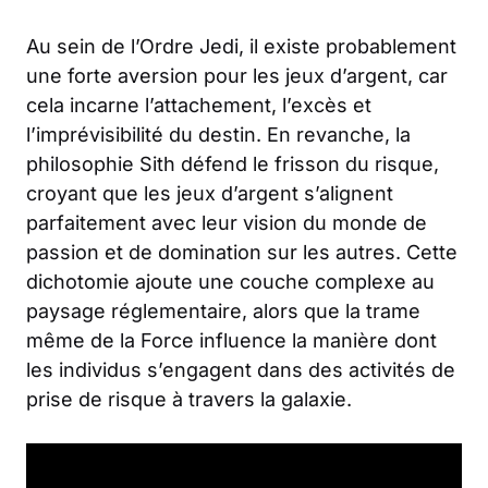
Au sein de l’Ordre Jedi, il existe probablement
une forte aversion pour les jeux d’argent, car
cela incarne l’attachement, l’excès et
l’imprévisibilité du destin. En revanche, la
philosophie Sith défend le frisson du risque,
croyant que les jeux d’argent s’alignent
parfaitement avec leur vision du monde de
passion et de domination sur les autres. Cette
dichotomie ajoute une couche complexe au
paysage réglementaire, alors que la trame
même de la Force influence la manière dont
les individus s’engagent dans des activités de
prise de risque à travers la galaxie.