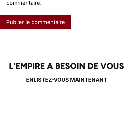
commentaire.
L'EMPIRE A BESOIN DE VOUS
ENLISTEZ-VOUS MAINTENANT