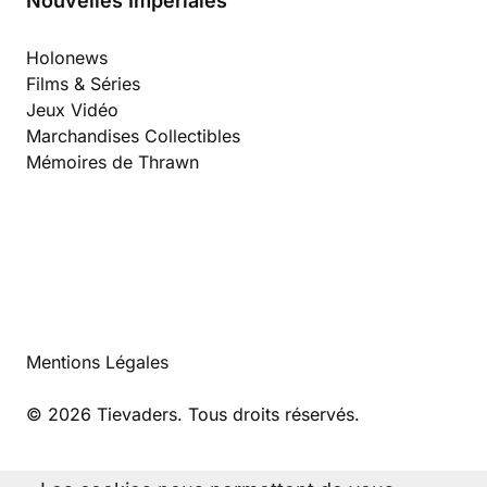
Nouvelles Imperiales
Holonews
Films & Séries
Jeux Vidéo
Marchandises Collectibles
Mémoires de Thrawn
Mentions Légales
© 2026 Tievaders. Tous droits réservés.