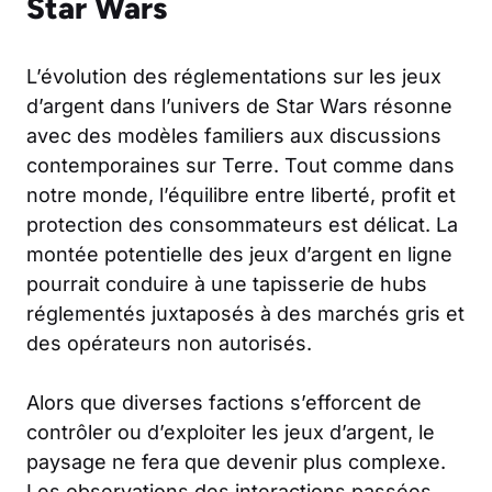
Star Wars
L’évolution des réglementations sur les jeux
d’argent dans l’univers de Star Wars résonne
avec des modèles familiers aux discussions
contemporaines sur Terre. Tout comme dans
notre monde, l’équilibre entre liberté, profit et
protection des consommateurs est délicat. La
montée potentielle des jeux d’argent en ligne
pourrait conduire à une tapisserie de hubs
réglementés juxtaposés à des marchés gris et
des opérateurs non autorisés.
Alors que diverses factions s’efforcent de
contrôler ou d’exploiter les jeux d’argent, le
paysage ne fera que devenir plus complexe.
Les observations des interactions passées