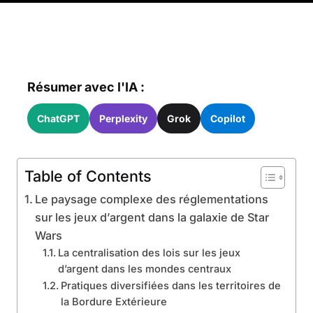
Résumer avec l'IA :
ChatGPT
Perplexity
Grok
Copilot
Table of Contents
Le paysage complexe des réglementations
sur les jeux d’argent dans la galaxie de Star
Wars
La centralisation des lois sur les jeux
d’argent dans les mondes centraux
Pratiques diversifiées dans les territoires de
la Bordure Extérieure