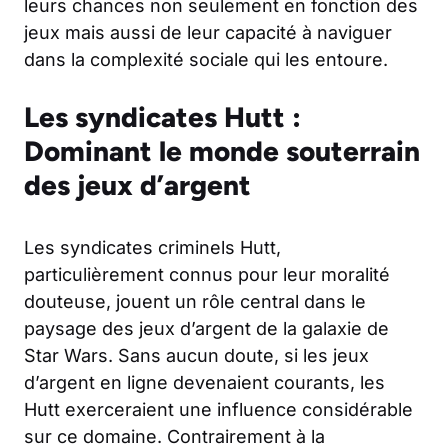
leurs chances non seulement en fonction des
jeux mais aussi de leur capacité à naviguer
dans la complexité sociale qui les entoure.
Les syndicates Hutt :
Dominant le monde souterrain
des jeux d’argent
Les syndicates criminels Hutt,
particulièrement connus pour leur moralité
douteuse, jouent un rôle central dans le
paysage des jeux d’argent de la galaxie de
Star Wars. Sans aucun doute, si les jeux
d’argent en ligne devenaient courants, les
Hutt exerceraient une influence considérable
sur ce domaine. Contrairement à la