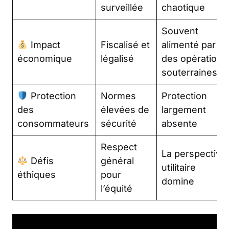
surveillée
chaotique
Souvent
Impact
Fiscalisé et
alimenté par
économique
légalisé
des opérations
souterraines
Protection
Normes
Protection
des
élevées de
largement
consommateurs
sécurité
absente
Respect
La perspective
Défis
général
utilitaire
éthiques
pour
domine
l’équité