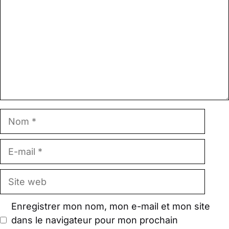
Nom
E-
mail
Site
web
Enregistrer mon nom, mon e-mail et mon site
dans le navigateur pour mon prochain