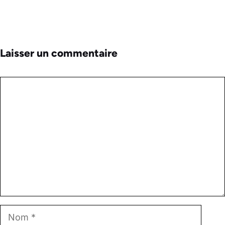
Laisser un commentaire
Commentaire
Nom