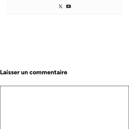
Laisser un commentaire
Commentaire