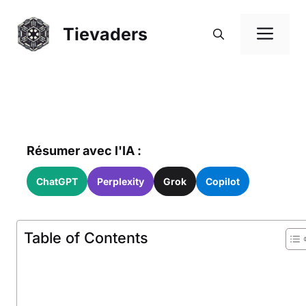
Aller
au
Me
Tievaders
contenu
Résumer avec l'IA :
ChatGPT
Perplexity
Grok
Copilot
Table of Contents