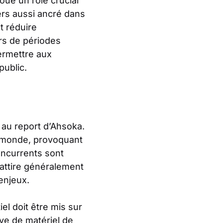
oue un rôle crucial
vers aussi ancré dans
t réduire
rs de périodes
ermettre aux
public.
 au report d’Ahsoka.
e monde, provoquant
oncurrents sont
 attire généralement
enjeux.
el doit être mis sur
tive de matériel de