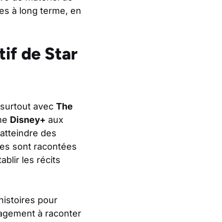
ces à long terme, en
if de Star
, surtout avec
The
mme
Disney+
aux
 atteindre des
ires sont racontées
blir les récits
histoires pour
gagement à raconter