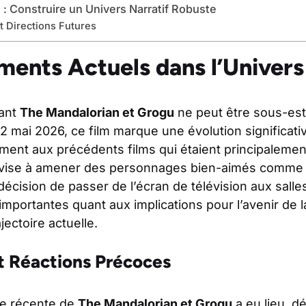
e : Construire un Univers Narratif Robuste
t Directions Futures
ents Actuels dans l’Univers
rant
The Mandalorian et Grogu
ne peut être sous-es
22 mai 2026, ce film marque une évolution significati
ment aux précédents films qui étaient principalement
et vise à amener des personnages bien-aimés comme 
décision de passer de l’écran de télévision aux sall
importantes quant aux implications pour l’avenir de l
jectoire actuelle.
t Réactions Précoces
le récente de
The Mandalorian et Grogu
a eu lieu, d