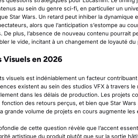
s questions stratégiques pour Lucasfilm. Le timing j
ntenus au sein du genre sci-fi, en particulier un uni
 que Star Wars. Un retard peut inhiber la dynamique e
ctateurs, alors que l’anticipation s’estompe au cou
s. De plus, l’absence de nouveau contenu pourrait p
er le vide, incitant à un changement de loyauté du 
s Visuels en 2026
s visuels est indéniablement un facteur contribuant
lences existent au sein des studios VFX à travers l
lement dans les délais de production. Les projets c
 fonction des retours perçus, et bien que Star Wars
la grande volume de projets en cours augmente les 
fondie de cette question révèle que l’accent essenti
grité artistique du produit plutôt que sur la sortie hâ