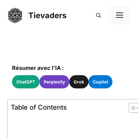
Aller
au
Me
Tievaders
contenu
Résumer avec l'IA :
ChatGPT
Perplexity
Grok
Copilot
Table of Contents