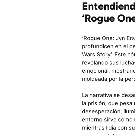
Entendiendo
‘Rogue One
‘Rogue One: Jyn Erso
profundicen en el pe
Wars Story’. Este có
revelando sus luchas
emocional, mostran
moldeada por la pérdi
La narrativa se desa
la prisión, que pes
desesperación, ilumi
entorno sirve como 
mientras lidia con s