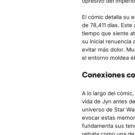
opresivo del Imperio
El cómic detalla su 
de 78,411 días. Est
tiempo que siente a
su inicial renuenci
evitar más dolor. Mu
el entorno moldea e
Conexiones con
A lo largo del cómic,
vida de Jyn antes de
universo de Star Wa
evocar estas memori
fundamenta sus tend
retrata como una de