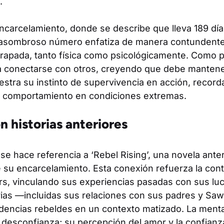
.
encarcelamiento, donde se describe que lleva 189 dí
e asombroso número enfatiza de manera contundente 
trapada, tanto física como psicológicamente. Como p
a a conectarse con otros, creyendo que debe mantene
estra su instinto de supervivencia en acción, record
l comportamiento en condiciones extremas.
 historias anteriores
 se hace referencia a ‘Rebel Rising’, una novela ante
 su encarcelamiento. Esta conexión refuerza la cont
rs, vinculando sus experiencias pasadas con sus luc
as —incluidas sus relaciones con sus padres y Saw
encias rebeldes en un contexto matizado. La menta
 desconfianza; su percepción del amor y la confian