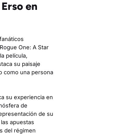
 Erso en
fanáticos
 ‘Rogue One: A Star
a película,
staca su paisaje
no como una persona
rca su experiencia en
mósfera de
representación de su
 las apuestas
es del régimen