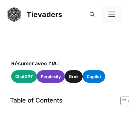
Saltar
al
Me
Tievaders
contenido
Résumer avec l'IA :
ChatGPT
Perplexity
Grok
Copilot
Table of Contents