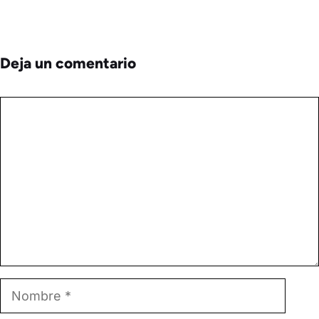
Deja un comentario
Comentario
Nombre