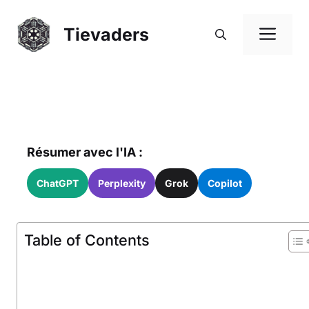
Saltar
al
Me
Tievaders
contenido
Résumer avec l'IA :
ChatGPT
Perplexity
Grok
Copilot
Table of Contents