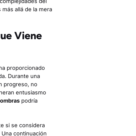
 complejidades del
 más allá de la mera
Que Viene
o ha proporcionado
da. Durante una
n progreso, no
eneran entusiasmo
 Sombras
podría
.
e si se considera
 Una continuación