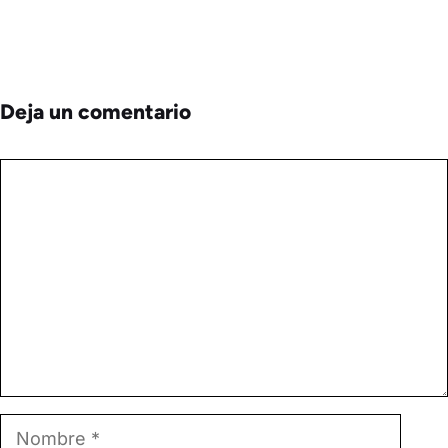
Deja un comentario
Comentario
Nombre