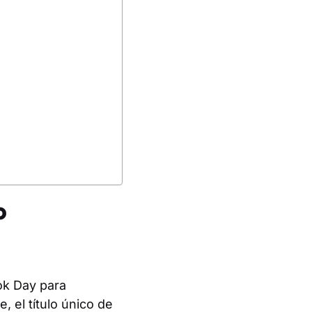
o
ok Day para
 el título único de