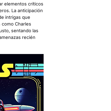
ar elementos críticos
ros. La anticipación
de intrigas que
es como Charles
usto, sentando las
 amenazas recién