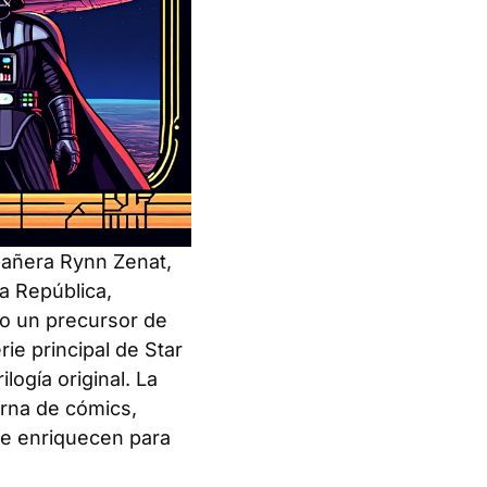
pañera Rynn Zenat,
a República,
mo un precursor de
ie principal de Star
ogía original. La
erna de cómics,
se enriquecen para