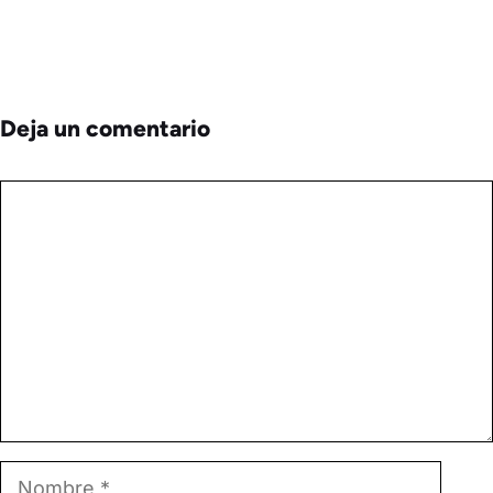
Deja un comentario
Comentario
Nombre